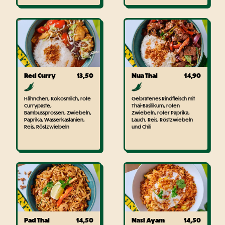
Red Curry
13,50
Nua Thai
14,90
Hähnchen, Kokosmilch, rote
Gebratenes Rindfleisch mit
Currypaste,
Thai-Basilikum, roten
Bambussprossen, Zwiebeln,
Zwiebeln, roter Paprika,
Paprika, Wasserkastanien,
Lauch, Reis, Röstzwiebeln
Reis, Röstzwiebeln
und Chili
Pad Thai
14,50
Nasi Ayam
14,50