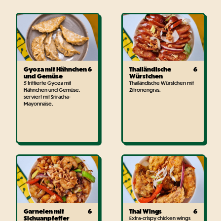
Gyoza mit Hähnchen
6
Thailändische
6
und Gemüse
Würstchen
5 frittierte Gyoza mit
Thailändische Würstchen mit
Hähnchen und Gemüse,
Zitronengras.
serviert mit Sriracha-
Mayonnaise.
Garnelen mit
6
Thai Wings
6
Sichuanpfeffer
Extra-crispy chicken wings