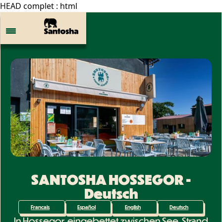
HEAD complet : html
SANTOSHA HOSSEGOR -
Deutsch
Francais
Español
English
Deutsch
In Hossegor, eingebettet zwischen See, Strand