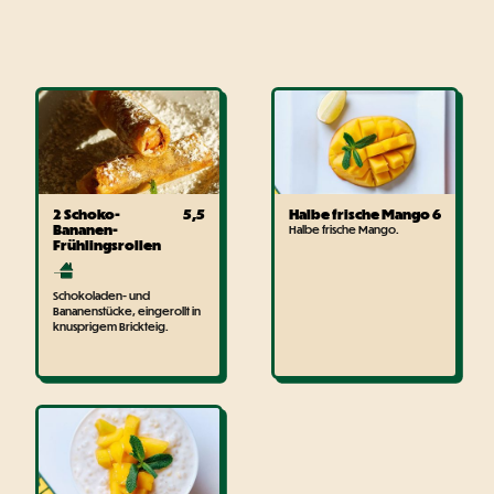
2 Schoko-
5,5
Halbe frische Mango
6
Bananen-
Halbe frische Mango.
Frühlingsrollen
Schokoladen- und
Bananenstücke, eingerollt in
knusprigem Brickteig.