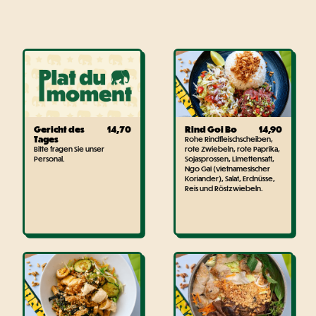
Gericht des
14,70
Rind Goi Bo
14,90
Tages
Rohe Rindfleischscheiben,
Bitte fragen Sie unser
rote Zwiebeln, rote Paprika,
Personal.
Sojasprossen, Limettensaft,
Ngo Gai (vietnamesischer
Koriander), Salat, Erdnüsse,
Reis und Röstzwiebeln.