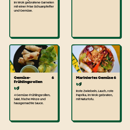
Im Wok gebratene Garnelen
mit einer Prise Sichuanpfeffer
und Gemüse.
Gemüse-
6
Mariniertes Gemüse
6
Frühlingsrollen
Rote Zwiebeln, Lauch, rote
4 Gemüse-Frühlingsrollen,
Paprika, im Wok gebraten,
Salat, frische Minze und
mit Naturtofu.
hausgemachte Sauce.