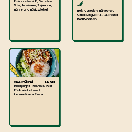
Reisnudeln mit Ei, Garnelen,
Tofu, Erdnüssen, Sojasauce,
Rührei und Röstzwiebeln
Reis, Garnelen, Hähnchen,
Sambal, Ingwer, Ei, Lauch und
Röstzwiebeln
Tao Paï Paï
14,50
Knuspriges Hähnchen, Reis,
Röstzwiebeln und
karamellisierte Sauce