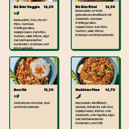
Bò Bún Veggie
14,50
Bò Bún Rind
14,50
Reisnudeln, im Wok
gebratenes Rindfleisch mit
Zwiebeln, Gemüse-
Reisnudeln, Tofu, Mu-Err-
Frühlingsrollen,
Pilze, Gemüse-
Sojasprossen, Karotten,
Frühlingsrollen,
Gurken, Salat, Minze,
Sojasprossen, Karotten,
Erdnüsse und Röstzwiebeln.
Gurken, Salat, Minze, Ngo
Gai (vietnamesischer
Koriander), Erdnüsse und
Röstzwiebeln.
Bon Hé
13,20
Hokkien Mee
14,70
Gebratenes Gemüse, Reis
Eiernudeln, Rindfleisch,
und Röstzwiebeln.
Sambal, Chinakohl, Pak Choi,
Sojasprossen, Rührei, rote
Zwiebeln, rote Paprika, Ngo
Gai (vietnamesischer
Koriander) und Chili.