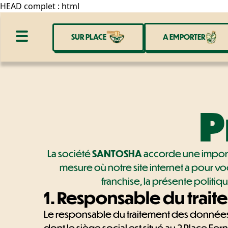
HEAD complet : html
SUR PLACE
A EMPORTER
P
La société
SANTOSHA
accorde une importa
mesure où notre site internet a pour v
franchise, la présente politiq
1. Responsable du trai
Le responsable du traitement des données 
dont le siège social est situé au 2 Place Fe