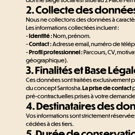
2. Collecte des données
Nous ne collectons des données à caractère
Les informations collectées incluent :
-
Identité :
Nom, prénom.
-
Contact :
Adresse email, numéro de télé
-
Profil professionnel :
Parcours, CV, motiva
géographique).
3. Finalités et Base Léga
Ces données sont traitées exclusivement pour
du concept Santosha.
La prise de contact
p
pré-contractuelles prises à votre demande (
4. Destinataires des d
Vos informations sont strictement réservées
cédées à des tiers.
5. Durée de conservati