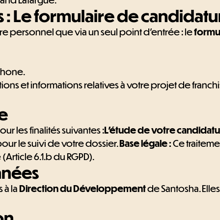
 : Le formulaire de candidatu
 personnel que via un seul point d'entrée : le
formul
phone.
tions et informations relatives à votre projet de fran
le
 les finalités suivantes :
L’étude de votre candidat
our le suivi de votre dossier.
Base légale :
Ce traiteme
Article 6.1.b du RGPD).
onnées
 à la
Direction du Développement
de Santosha. Elle
on