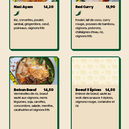
Nasi Ayam
14,20
Red Curry
13,90
Riz, crevettes, poulet,
Poulet, lait de coco, curry
sambal, gingembre, oeuf,
rouge, pousses de bambou,
poireaux, oignons frits
oignons, poivrons,
châtaignes d'eau, riz,
oignons frits
Bobun Bœuf
14,50
Boeuf 5 Épices
14,50
Vermicelles de riz, bœuf
Emincé de bœuf, sauté au
sauté aux oignons, nems
wok dans sa sauce 5 épices,
légumes, soja, carottes,
oignons rouge, coriandre et
concombre, salade, menthe,
riz
cacahuètes et oignons frits