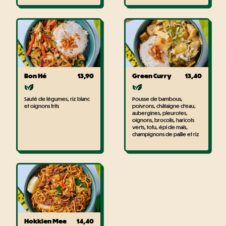
Bon Hé
13,90
Green Curry
13,40
Sauté de légumes, riz blanc
Pousse de bambous,
et oignons frits
poivrons, châtaigne d’eau,
aubergines, pleurotes,
oignons, brocolis, haricots
verts, tofu, épi de maïs,
champignons de paille et riz
Hokkien Mee
14,40