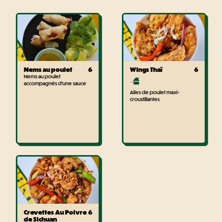
Nems au poulet
6
Wings Thaï
6
Nems au poulet
accompagnés d'une sauce
Ailes de poulet maxi-
croustillantes
Crevettes Au Poivre
6
de Sichuan