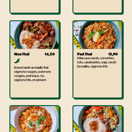
Nua Thaï
14,50
Pad Thai
13,90
Pâtes aux oeufs, crevettes,
tofu, cacahuètes, soja, oeufs
brouillés, oignons frits
Boeuf sauté au basilic thaï
oignons rouges, poivrons
rouges, poireaux, riz,
oignons frits, et piment