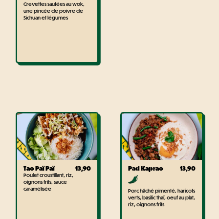
Crevettes sautées au wok,
une pincée de poivre de
Sichuan et légumes
Tao Paï Paï
13,90
Pad Kaprao
13,90
Poulet croustillant, riz,
oignons frits, sauce
caramélisée
Porc hâché pimenté, haricots
verts, basilic thaï, oeuf au plat,
riz, oignons frits