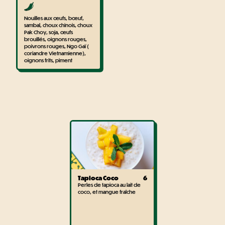
Nouilles aux œufs, bœuf,
sambal, choux chinois, choux
Pak Choy, soja, œufs
brouillés, oignons rouges,
poivrons rouges, Ngo Gaï (
coriandre Vietnamienne),
oignons frits, piment
Tapioca Coco
6
Perles de tapioca au lait de
coco, et mangue fraîche