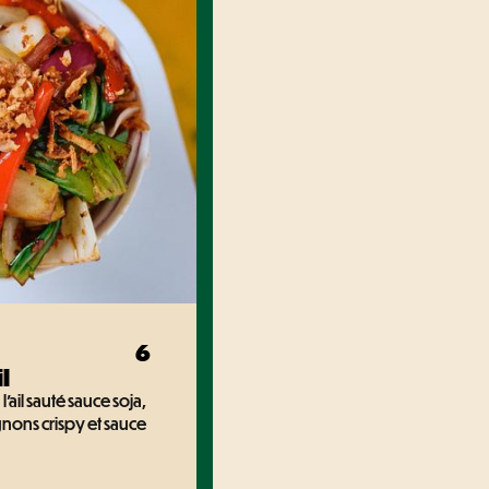
6
l
ail sauté sauce soja,
nons crispy et sauce