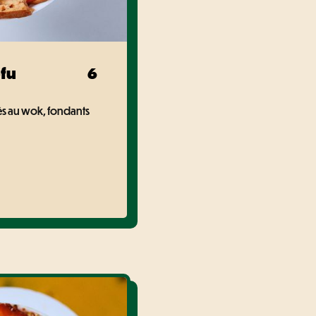
ofu
6
és au wok, fondants