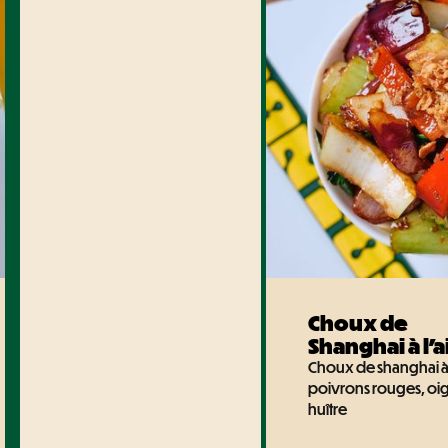
Choux de
Shanghai à l'ai
Choux de shanghai à l'
poivrons rouges, oig
huître