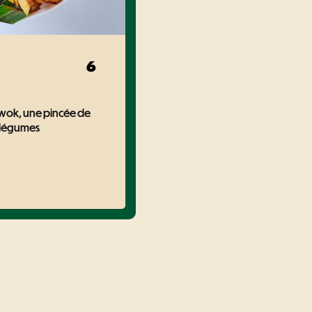
6
 wok, une pincée de
t légumes