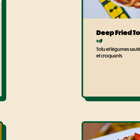
Deep Fried T
Tofu et légumes saut
et croquants