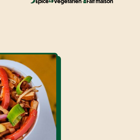
Épicé
Végétarien
Fait maison