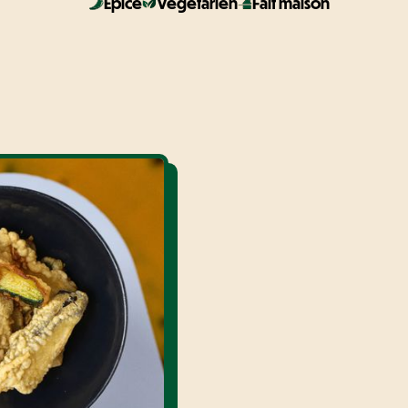
Épicé
Végétarien
Fait maison