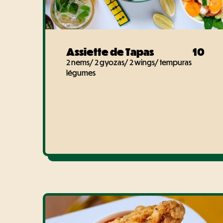
Assiette de Tapas
10
2 nems/ 2 gyozas/ 2 wings/ tempuras
légumes