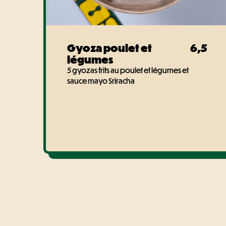
Gyoza poulet et
6,5
légumes
5 gyozas frits au poulet et légumes et
sauce mayo Sriracha