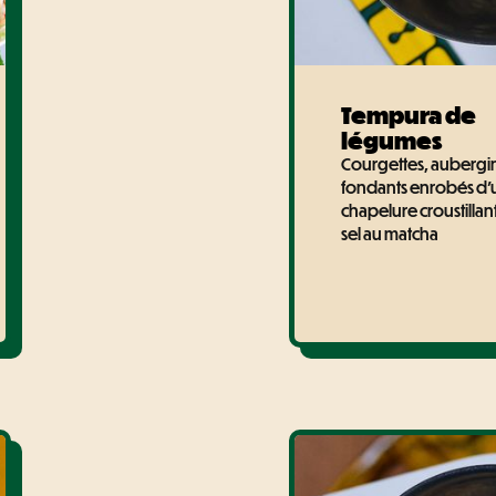
Tempura de
légumes
Courgettes, aubergi
fondants enrobés d'un
chapelure croustilla
sel au matcha