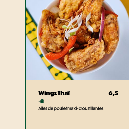
Wings Thaï
6,5
Ailes de poulet maxi-croustillantes