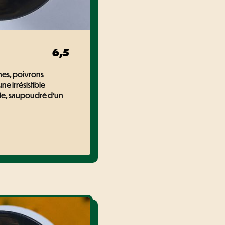
6,5
nes, poivrons
e irrésistible
nte, saupoudré d'un