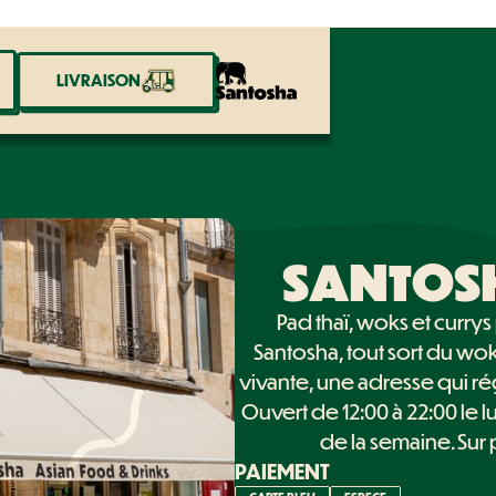
LIVRAISON
LIVRAISON
SANTOS
Pad thaï, woks et curr
Santosha, tout sort du wok 
vivante, une adresse qui ré
Ouvert de 12:00 à 22:00 le lu
de la semaine. Sur 
PAIEMENT