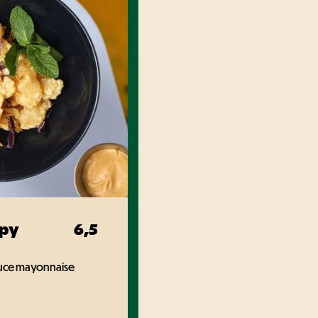
spy
6,5
sauce mayonnaise