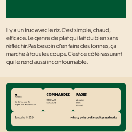
Il y a un truc avec le riz. C’est simple, chaud,
efficace. Le genre de plat qui fait du bien sans
réfléchir. Pas besoin d’en faire des tonnes, ça
marche à tous les coups. C’est ce côté rassurant
qui le rend aussi incontournable.
COMMANDEZ
PAGES
SUR PLACE
About us
Eat Santo, easy life.
LIVRAISON
Blog
Au plus frais de chez vous !
Contact
Santosha © 2024
Privacy policy
Cookies policy
Legal notice